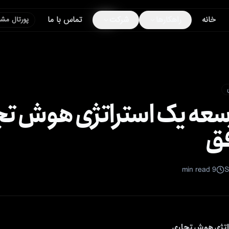
خانه
راهکارها
شرکت
تماس با ما
پورتال مشت
سعه یک استراتژی هوش تج
min read
9
S
اتژی هوش تجاری