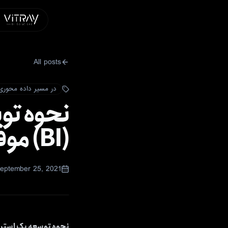
All posts
در مسیر داده محوری
نحوه تو
(BI) موفق
eptember 25, 2021
نحوه توسعه یک استر