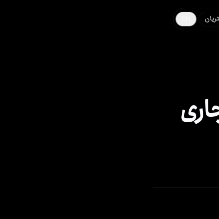
ریان
EN
اری