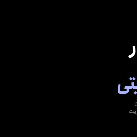
ا
زیت